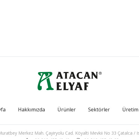
yfa
Hakkımızda
Ürünler
Sektörler
Üretim
uratbey Merkez Mah. Çayiryolu Cad. Köyalti Mevkii No 33 Çatalca / I